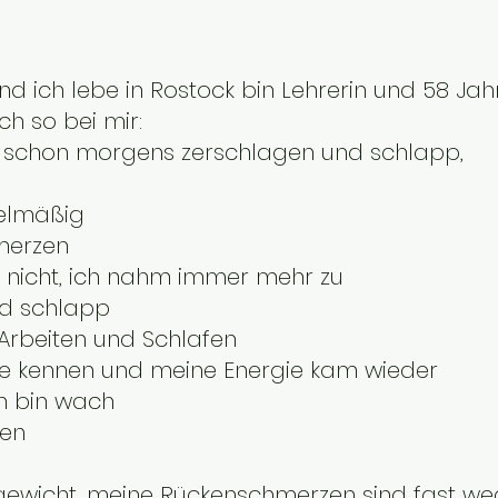
nd ich lebe in Rostock bin Lehrerin und 58 Jah
ch so bei mir:
U
h, schon morgens zerschlagen und schlapp,
elmäßig
hmerzen
te nicht, ich nahm immer mehr zu
und schlapp
Arbeiten und Schlafen
kte kennen und meine Energie kam wieder
ch bin wach
ken
gewicht, meine Rückenschmerzen sind fast we