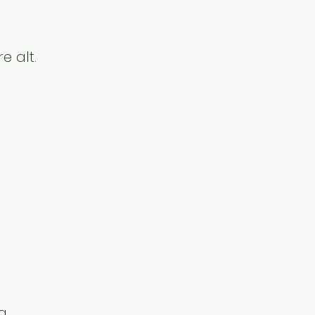
re alt.
NSERE ANWENDER
g.