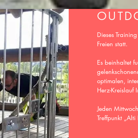
OUTD
Dieses Training
Freien statt.
Es beinhaltet fu
gelenkschonend
optimalen, int
Herz-Kreislauf I
Jeden Mittwoc
Treffpunkt „Alt