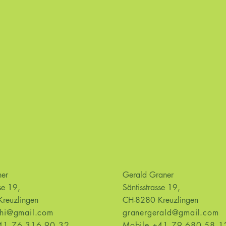
aner
Gerald Graner
se 19,
Säntisstrasse 19,
reuzlingen
CH-8280 Kreuzlingen
chi@gmail.com
granergerald@gmail.com
41 76 316 90 32
Mobile +41 79 680 58 1