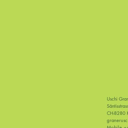
Uschi Gr
Säntisstras
CH-8280 K
granerus
Mobile +