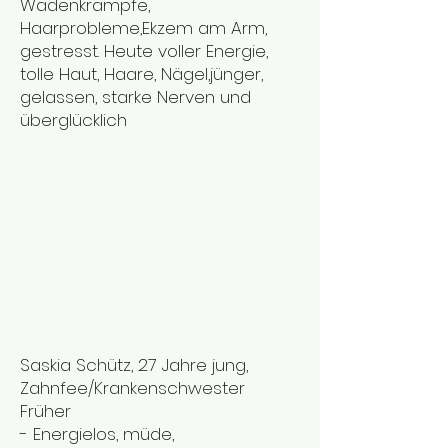
Wadenkrämpfe,
Haarprobleme,Ekzem am Arm,
gestresst. Heute voller Energie,
tolle Haut, Haare, Nägel,jünger,
gelassen, starke Nerven und
überglücklich
UNSERE ANWENDER
Saskia Schütz, 27 Jahre jung,
Zahnfee/Krankenschwester
Früher
- Energielos, müde,