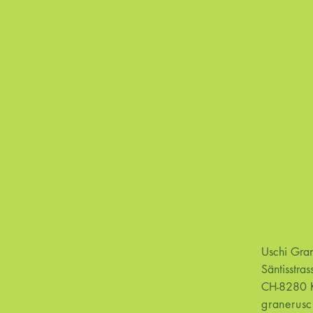
Uschi Gr
Säntisstras
CH-8280 K
granerus