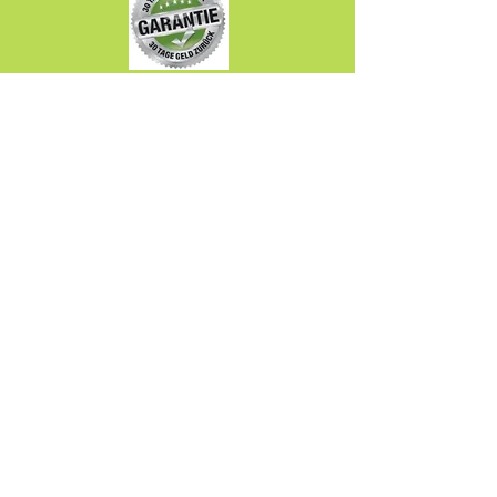
Uschi Graner
Säntisstrasse 19,
CH-8280 Kreuzlingen
graneruschi@gmail.com