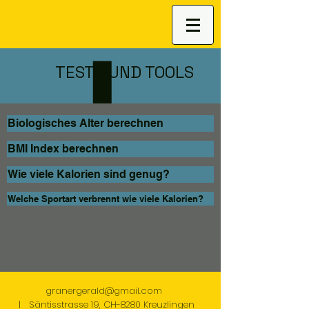
TESTS UND TOOLS
Biologisches Alter berechnen
BMI Index berechnen
Wie viele Kalorien sind genug?
Welche Sportart verbrennt wie viele Kalorien?
granergerald@gmail
.com
| Säntisstrasse 19, CH-8280 Kreuzlingen