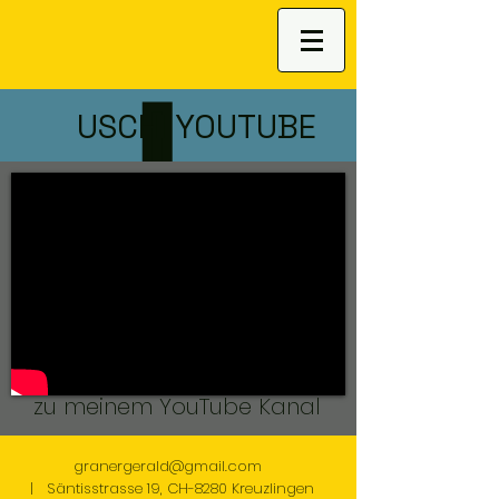
USCHI YOUTUBE
zu meinem YouTube Kanal
granergerald@gmail
.com
| Säntisstrasse 19, CH-8280 Kreuzlingen