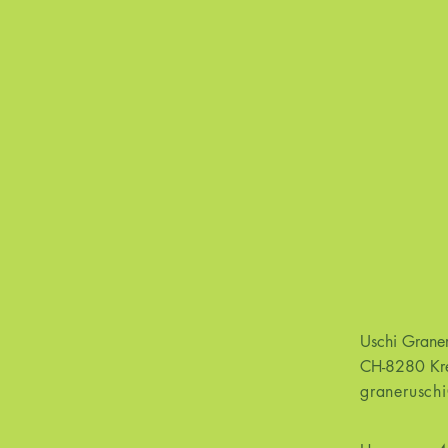
Uschi Graner
CH-8280 Kre
granerusch