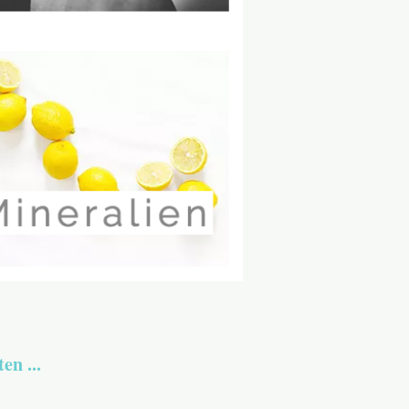
n ...