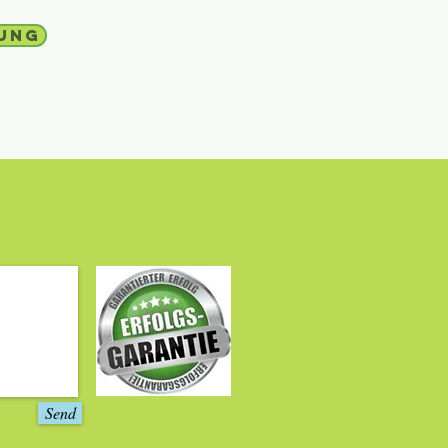
lung
Send