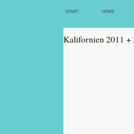
START
HOME
Kalifornien 2011 +