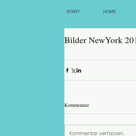
START
HOME
Bilder NewYork 201
Kommentare
Kommentar verfassen...