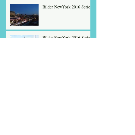
Bilder NewYork 2016 Serie 8
Bilder NewYork 2016 Serie 9
Archiv
Januar 2023
(1)
1 Beitrag
Juli 2017
(10)
10 Beiträge
April 2016
(2)
2 Beiträge
Mai 2011
(1)
1 Beitrag
September 2010
(1)
1 Beitrag
Dezember 2009
(1)
1 Beitrag
Schlagwörter