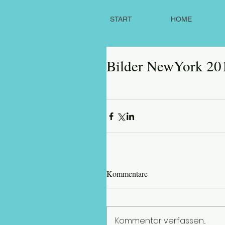
START
HOME
Bilder NewYork 201
Kommentare
Kommentar verfassen...